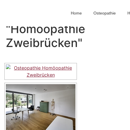
Images tagged
Home
Osteopathie
H
"Homöopathie
Zweibrücken"