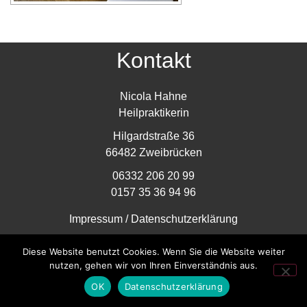
Kontakt
Nicola Hahne
Heilpraktikerin
Hilgardstraße 36
66482 Zweibrücken
06332 206 20 99
0157 35 36 94 96
Impressum
/
Datenschutzerklärung
Copyright © 2025
Osteopathie und Homöopathie in
Diese Website benutzt Cookies. Wenn Sie die Website weiter
Zweibrücken
.
nutzen, gehen wir von Ihren Einverständnis aus.
Design by TeCrest-Media
OK
Datenschutzerklärung